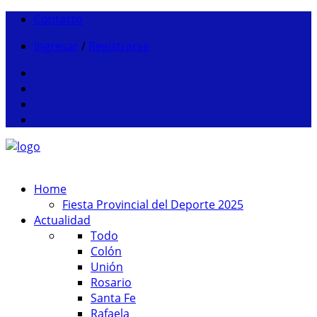
Contacto
Ingresar
/
Registrarse
Home
Fiesta Provincial del Deporte 2025
Actualidad
Todo
Colón
Unión
Rosario
Santa Fe
Rafaela