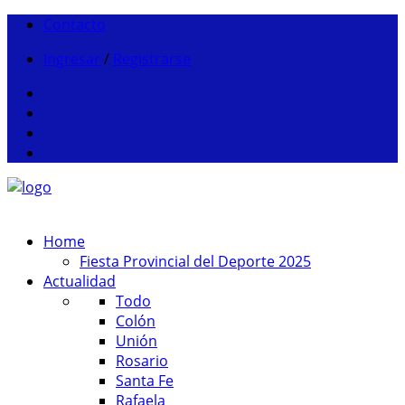
Contacto
Ingresar
/
Registrarse
Home
Fiesta Provincial del Deporte 2025
Actualidad
Todo
Colón
Unión
Rosario
Santa Fe
Rafaela