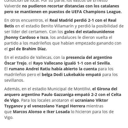
condición de local. Por su parte, los vascos de Ernesto
Valverde
no pudieron recortar distancias con los catalanes
pero se mantienen en puestos de UEFA Champions League.
En otros encuentros, el
Real Madrid perdió 2-1 con el Real
Betis
en el estadio Benito Villamarín y perdió la posibilidad de
ser líder del certamen. Con los
goles del estadounidense
Jhonny Cardoso e Isco
, los andaluces le dieron vuelta el
partido a los madrileños que habían empezado ganando con
el
gol de Brahim Díaz.
En el estadio de Vallecas, con la
presencia del argentino
Óscar Trejo
, el
Rayo Vallecano igualó 1-1 con el Sevilla
.
El
rumano Andrei Ratiu había abierto la cuenta
para los
madrileños pero el
belga Dodi Lukebakio empató
para los
sevillanos.
Además, en el estadio Municipal de Montilivi,
el Girona del
arquero argentino Paulo Gazzaniga empató 2-2 con el Celta
de Vigo
. Para los locales anotaron el
ucraniano Viktor
Tsyganov y el venezolano Yangel Herrera
mientras
que
Marcos Alonso e Iker Losada
lo hicieron para los de
Vigo.