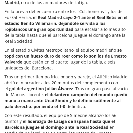
Madrid
, otro de los animadores de LaLiga.
En la previa del encuentro entre los ´Colchoneros´ y los de
Euskal Herria,
el Real Madrid cayó 2-1 ante el Real Betís en el
estadio Benito Villamarín, dejándole servida a los
rojiblancos una gran oportunidad
para escalar a lo más alto
de la tabla hasta que el Barcelona juegue el domingo ante la
Real Sociedad.
En el estadio Civitas Metropolitano, el equipo madrileño
se
topó con un hueso duro de roer como lo son los de Ernesto
Valverde
que están en el cuarto lugar de la tabla, a seis
unidades del Barcelona.
Tras un primer tiempo friccionado y parejo, el Atlético Madrid
abrió el marcador a los 20 minutos del complemento con
el
gol del argentino Julián Álvarez
. Tras un gran pase al vacío
de Marcos Llorente,
el delantero campeón del mundo quedó
mano a mano ante Unai Simón y le definió sutilmente al
palo derecho, poniendo el 1-0
definitivo.
Con este resultado, el equipo de Simeone alcanzó los 56
puntos y
el liderazgo de LaLiga de España hasta que el
Barcelona juegue el domingo ante la Real Sociedad
en