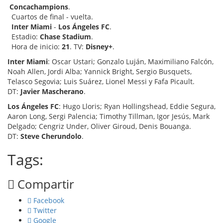
Concachampions
.
Cuartos de final - vuelta.
Inter Miami
-
Los Ángeles FC
.
Estadio:
Chase Stadium
.
Hora de inicio:
21
. TV:
Disney+
.
Inter Miami
: Oscar Ustari; Gonzalo Luján, Maximiliano Falcón,
Noah Allen, Jordi Alba; Yannick Bright, Sergio Busquets,
Telasco Segovia; Luis Suárez, Lionel Messi y Fafa Picault.
DT:
Javier Mascherano
.
Los Ángeles FC
: Hugo Lloris; Ryan Hollingshead, Eddie Segura,
Aaron Long, Sergi Palencia; Timothy Tillman, Igor Jesús, Mark
Delgado; Cengriz Under, Oliver Giroud, Denis Bouanga.
DT:
Steve Cherundolo
.
Tags:
Compartir
Facebook
Twitter
Google