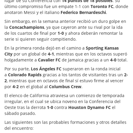
lugar de su Conferencia con
14 puntos de 18 posibles
. Su
último compromiso fue un empate 1-1 con
Toronto FC
, donde
anotaron Messi y el italiano
Federico Bernardeschi
.
Sin embargo, en la semana anterior recibió un duro golpe en
la
Concachampions
, ya que cayeron ante su rival por la ida
de los cuartos de final por
1-0
y ahora deberán remontar la
serie si quieren seguir compitiendo.
En la primera ronda dejó en el camino a
Sporting Kansas
City
por un global de
4-1
, mientras que en los octavos superó
holgadamente a
Cavalier FC
de Jamaica gracias a un
4-0
total.
Por su parte,
Los Ángeles FC
superaron en la ronda inicial
a
Colorado Rapids
gracias a los tantos de visitantes tras un
2-
2
, mientras que en octavos de final sí estuvo firme al vencer
por
4-2
en el global al
Columbus Crew
.
El elenco de California atraviesa un comienzo de temporada
irregular, en el cual se ubica noveno en la Conferencia del
Oeste tras la derrota
1-0
contra
Houston Dynamo FC
el
sábado pasado.
Las siguientes son las probables formaciones y otros detalles
del encuentro: