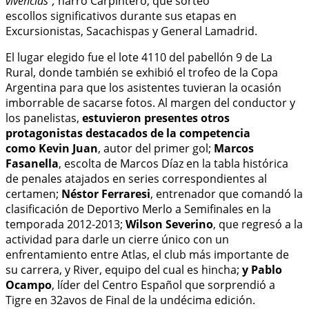
vivencias",
narró Carpintero, que sorteó
escollos significativos durante sus etapas en
Excursionistas, Sacachispas y General Lamadrid.
El lugar elegido fue el lote 4110 del pabellón 9 de La
Rural, donde también se exhibió el trofeo de la Copa
Argentina para que los asistentes tuvieran la ocasión
imborrable de sacarse fotos. Al margen del conductor y
los panelistas,
estuvieron presentes otros
protagonistas destacados de la competencia
como Kevin Juan
, autor del primer gol;
Marcos
Fasanella
, escolta de Marcos Díaz en la tabla histórica
de penales atajados en series correspondientes al
certamen;
Néstor Ferraresi
, entrenador que comandó la
clasificación de Deportivo Merlo a Semifinales en la
temporada 2012-2013;
Wilson Severino
, que regresó a la
actividad para darle un cierre único con un
enfrentamiento entre Atlas, el club más importante de
su carrera, y River, equipo del cual es hincha;
y Pablo
Ocampo
, líder del Centro Español que sorprendió a
Tigre en 32avos de Final de la undécima edición.