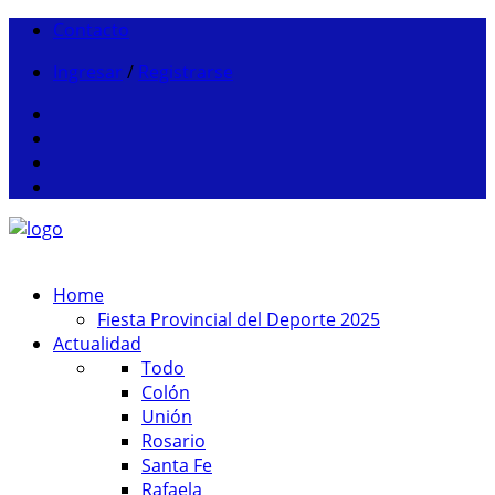
Contacto
Ingresar
/
Registrarse
Home
Fiesta Provincial del Deporte 2025
Actualidad
Todo
Colón
Unión
Rosario
Santa Fe
Rafaela