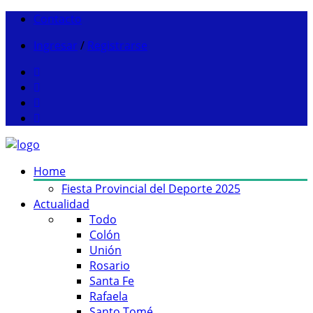
Contacto
Ingresar
/
Registrarse
Home
Fiesta Provincial del Deporte 2025
Actualidad
Todo
Colón
Unión
Rosario
Santa Fe
Rafaela
Santo Tomé