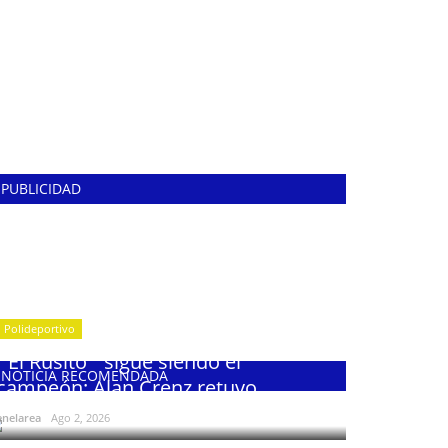
PUBLICIDAD
Polideportivo
¨El Rusito¨ sigue siendo el
NOTICIA RECOMENDADA
campeón: Alan Crenz retuvo...
enelarea
Ago 2, 2026