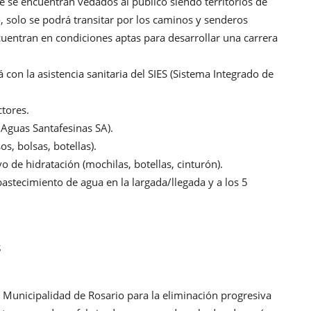
e se encuentran vedados al público siendo territorios de
o, solo se podrá transitar por los caminos y senderos
cuentran en condiciones aptas para desarrollar una carrera
con la asistencia sanitaria del SIES (Sistema Integrado de
tores.
 Aguas Santafesinas SA).
os, bolsas, botellas).
o de hidratación (mochilas, botellas, cinturón).
astecimiento de agua en la largada/llegada y a los 5
s
a Municipalidad de Rosario para la eliminación progresiva