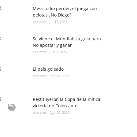
Messi odio perder, él juega con
pelotas ¿No Diego?
enelarea
Jul 17, 2026
Se viene el Mundial: La guía para
No apostar y ganar
enelarea
Jun 8, 2026
El país goleado
enelarea
Ene 12, 2026
Restituyeron la Copa de la mítica
victoria de Colón ante...
enelarea
Ago 29, 2025