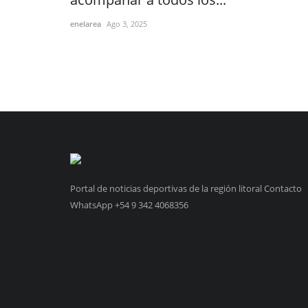
enelarea
Ago 3, 2025
Portal de noticias deportivas de la región litoral Contacto
WhatsApp +54 9 342 4068356