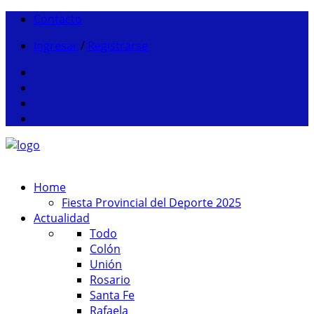
Contacto
Ingresar
/
Registrarse
Home
Fiesta Provincial del Deporte 2025
Actualidad
Todo
Colón
Unión
Rosario
Santa Fe
Rafaela