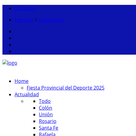
Contacto
Ingresar
/
Registrarse
Home
Fiesta Provincial del Deporte 2025
Actualidad
Todo
Colón
Unión
Rosario
Santa Fe
Rafaela