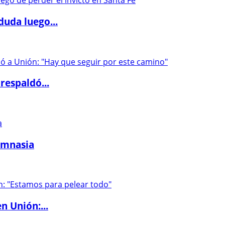
duda luego...
respaldó...
imnasia
n Unión:...