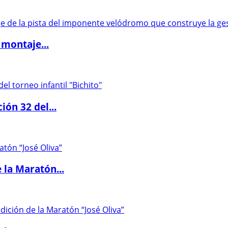
 montaje...
ón 32 del...
 la Maratón...