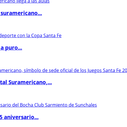
 suramericano...
a puro...
al Suramericano,...
5 aniversario...