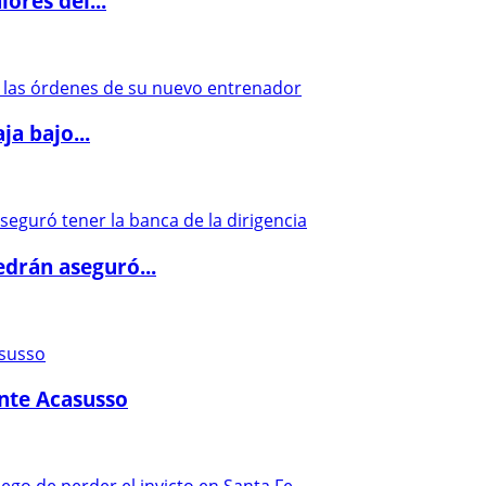
ores del...
a bajo...
drán aseguró...
ante Acasusso