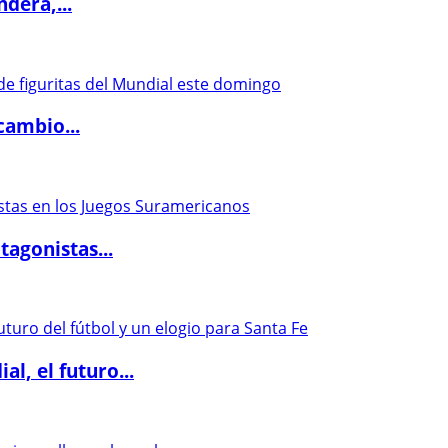
dera,...
cambio...
agonistas...
l, el futuro...