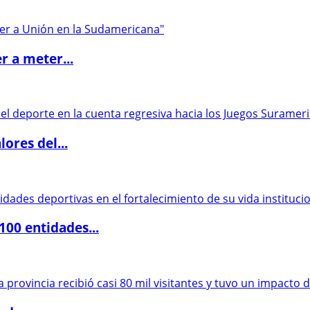
r a meter...
ores del...
00 entidades...