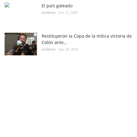
El país goleado
enelarea
Ene 12, 2026
Restituyeron la Copa de la mítica victoria de
Colón ante...
enelarea
Ago 29, 2025