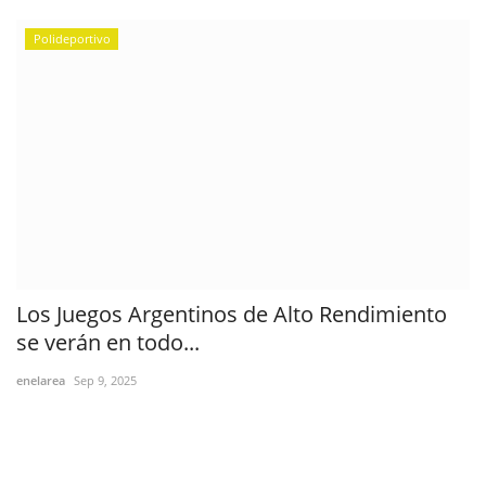
Polideportivo
Los Juegos Argentinos de Alto Rendimiento
se verán en todo...
enelarea
Sep 9, 2025