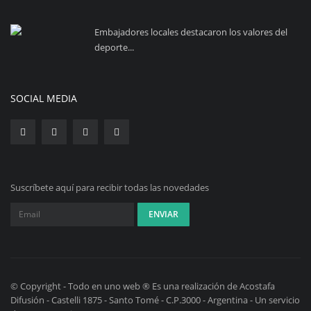
Embajadores locales destacaron los valores del
deporte...
SOCIAL MEDIA
Suscríbete aquí para recibir todas las novedades
© Copyright - Todo en uno web ® Es una realización de Acostafa
Difusión - Castelli 1875 - Santo Tomé - C.P.3000 - Argentina - Un servicio