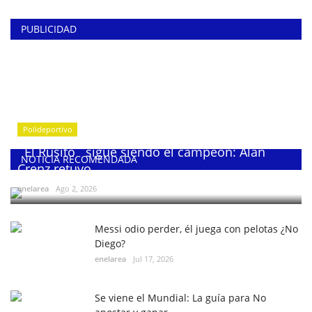
PUBLICIDAD
Polideportivo
¨El Rusito¨ sigue siendo el campeón: Alan
NOTICIA RECOMENDADA
Crenz retuvo...
enelarea
Ago 2, 2026
Messi odio perder, él juega con pelotas ¿No
Diego?
enelarea
Jul 17, 2026
Se viene el Mundial: La guía para No