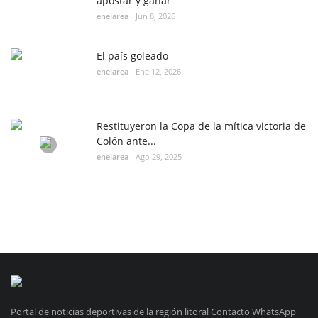
apostar y ganar
enelarea
Jun 8, 2026
El país goleado
enelarea
Ene 12, 2026
Restituyeron la Copa de la mítica victoria de
Colón ante...
enelarea
Ago 29, 2025
Portal de noticias deportivas de la región litoral Contacto WhatsApp