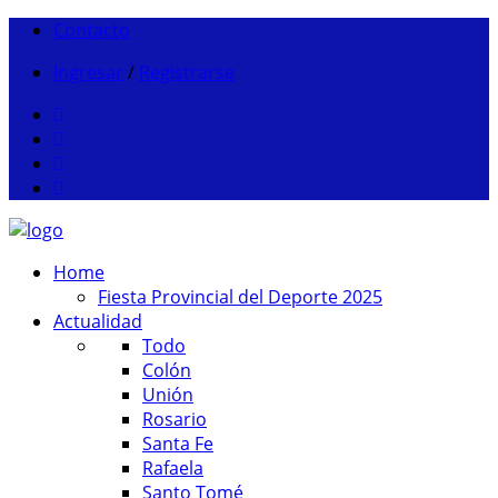
Contacto
Ingresar
/
Registrarse
Home
Fiesta Provincial del Deporte 2025
Actualidad
Todo
Colón
Unión
Rosario
Santa Fe
Rafaela
Santo Tomé