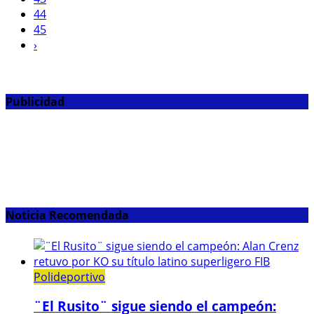
44
45
›
Publicidad
Noticia Recomendada
Polideportivo
¨El Rusito¨ sigue siendo el campeón: