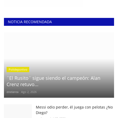
NOTICIA RECOMENDADA
Polideportivo
¨El Rusito¨ sigue siendo el campeón: Alan
Crenz retuvo...
enelarea
Ago 2, 2026
Messi odio perder, él juega con pelotas ¿No
Diego?