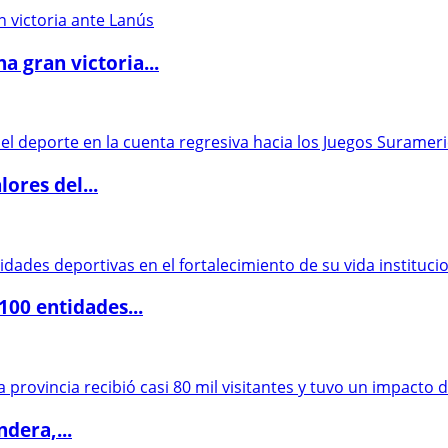
 gran victoria...
ores del...
00 entidades...
dera,...