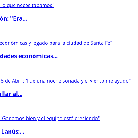
ón: "Era...
dades económicas...
lar al...
Lanús:...