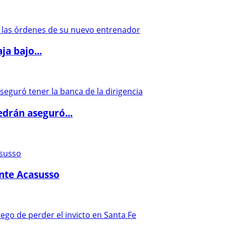
a bajo...
drán aseguró...
ante Acasusso