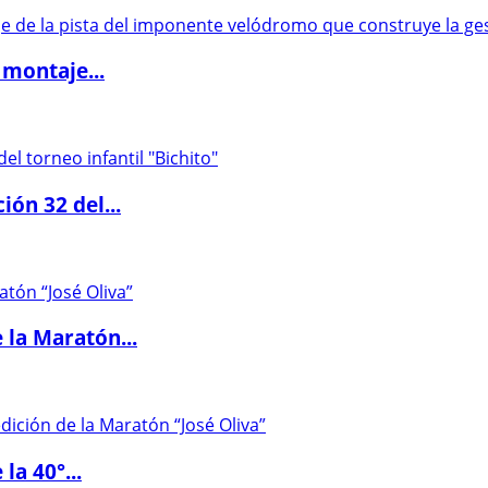
 montaje...
ón 32 del...
 la Maratón...
la 40°...