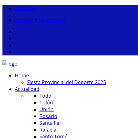
Contacto
Ingresar
/
Registrarse
Home
Fiesta Provincial del Deporte 2025
Actualidad
Todo
Colón
Unión
Rosario
Santa Fe
Rafaela
Santo Tomé