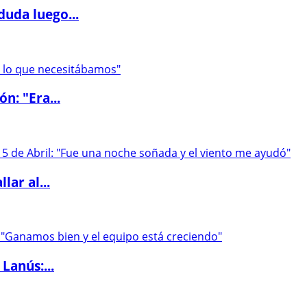
duda luego...
ón: "Era...
lar al...
Lanús:...