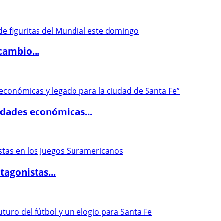
cambio...
dades económicas...
agonistas...