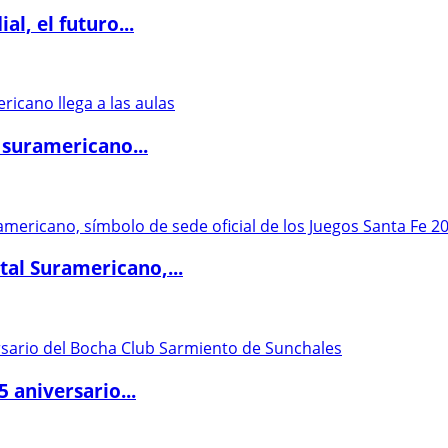
l, el futuro...
 suramericano...
al Suramericano,...
5 aniversario...