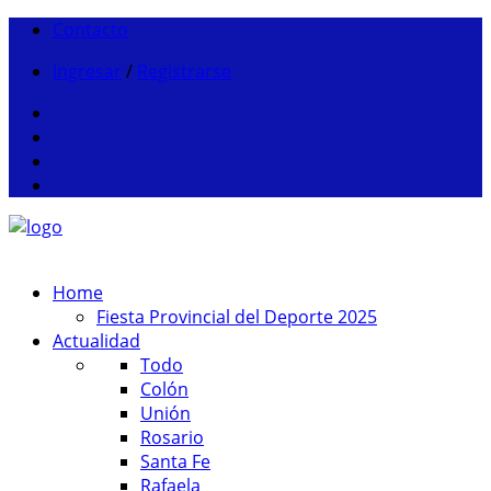
Contacto
Ingresar
/
Registrarse
Home
Fiesta Provincial del Deporte 2025
Actualidad
Todo
Colón
Unión
Rosario
Santa Fe
Rafaela