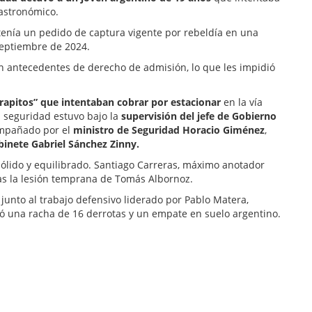
gastronómico.
e tenía un pedido de captura vigente por rebeldía en una
septiembre de 2024.
on antecedentes de derecho de admisión, lo que les impidió
trapitos” que intentaban cobrar por estacionar
en la vía
a seguridad estuvo bajo la
supervisión del jefe de Gobierno
compañado por el
ministro de Seguridad Horacio Giménez
,
binete Gabriel Sánchez Zinny.
lido y equilibrado. Santiago Carreras, máximo anotador
ras la lesión temprana de Tomás Albornoz.
 junto al trabajo defensivo liderado por Pablo Matera,
tó una racha de 16 derrotas y un empate en suelo argentino.