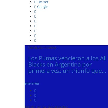
Twitter
Google
Artículo anterior
Los Pumas vencieron a los All
Blacks en Argentina por
primera vez: un triunfo que...
enelarea
Noticias relacionadas