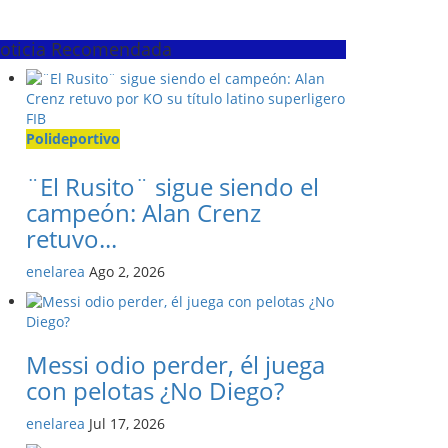
oticia Recomendada
Polideportivo
¨El Rusito¨ sigue siendo el
campeón: Alan Crenz
retuvo...
enelarea
Ago 2, 2026
Messi odio perder, él juega
con pelotas ¿No Diego?
enelarea
Jul 17, 2026