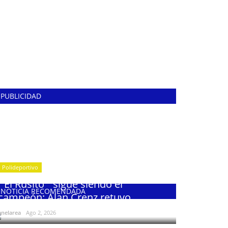
PUBLICIDAD
Polideportivo
¨El Rusito¨ sigue siendo el
NOTICIA RECOMENDADA
campeón: Alan Crenz retuvo...
enelarea
Ago 2, 2026