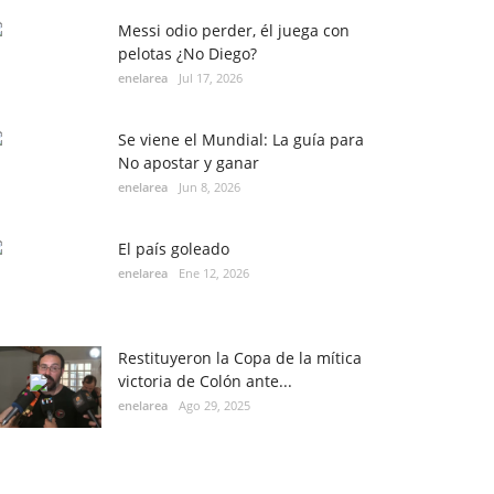
Messi odio perder, él juega con
pelotas ¿No Diego?
enelarea
Jul 17, 2026
Se viene el Mundial: La guía para
No apostar y ganar
enelarea
Jun 8, 2026
El país goleado
enelarea
Ene 12, 2026
Restituyeron la Copa de la mítica
victoria de Colón ante...
enelarea
Ago 29, 2025