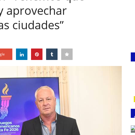
 y aprovechar
as ciudades”
gle