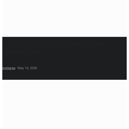
Con un hat-trick de Lionel Messi, el Inter
Miami le ganó...
enelarea
May 14, 2026