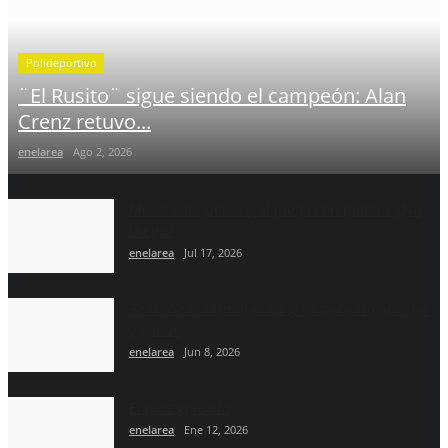
Polideportivo
¨El Rusito¨ sigue siendo el campeón: Alan
Crenz retuvo...
enelarea
Ago 2, 2026
Messi odio perder, él juega con pelotas ¿No
Diego?
enelarea
Jul 17, 2026
Se viene el Mundial: La guía para No apostar
y ganar
enelarea
Jun 8, 2026
El país goleado
enelarea
Ene 12, 2026