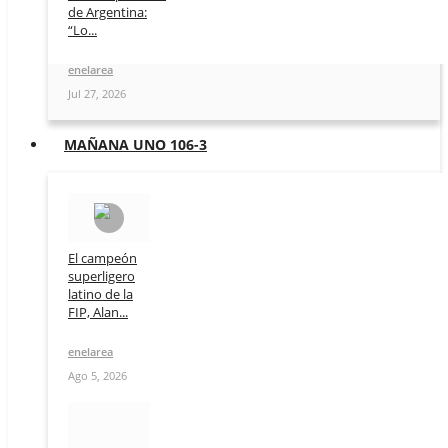
de Argentina:
“Lo...
enelarea
Jul 27, 2026
MAÑANA UNO 106-3
El campeón
superligero
latino de la
FIP, Alan...
enelarea
Ago 5, 2026