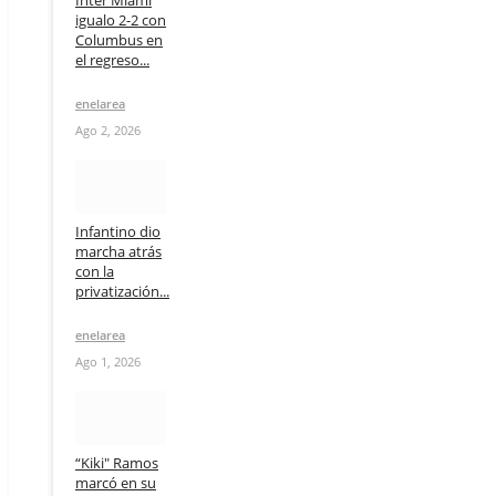
Inter Miami
igualo 2-2 con
Columbus en
el regreso...
enelarea
Ago 2, 2026
Infantino dio
marcha atrás
con la
privatización...
enelarea
Ago 1, 2026
“Kiki" Ramos
marcó en su