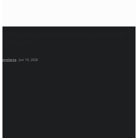
Olimpia de Paraguay oficializó la llegada de
Tim Payne
enelarea
Jun 19, 2026