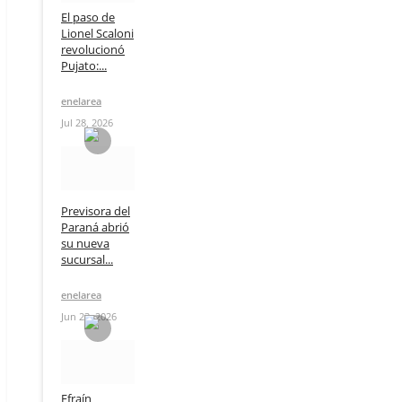
El paso de
Lionel Scaloni
revolucionó
Pujato:...
enelarea
Jul 28, 2026
Previsora del
Paraná abrió
su nueva
sucursal...
enelarea
Jun 23, 2026
Efraín