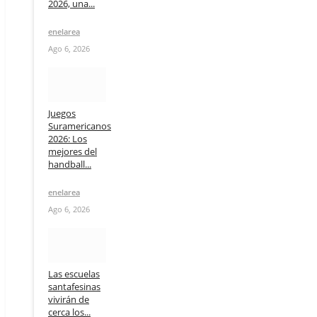
2026, una...
enelarea
Ago 6, 2026
Juegos
Suramericanos
2026: Los
mejores del
handball...
enelarea
Ago 6, 2026
Las escuelas
santafesinas
vivirán de
cerca los...