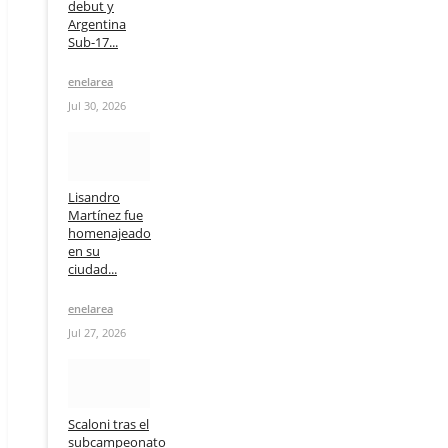
debut y
Argentina
Sub-17...
enelarea
Jul 30, 2026
Lisandro
Martínez fue
homenajeado
en su
ciudad...
enelarea
Jul 27, 2026
Scaloni tras el
subcampeonato