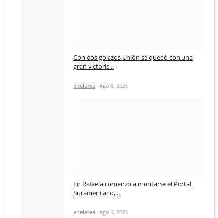
Con dos golazos Unión se quedó con una
gran victoria...
enelarea
Ago 6, 2026
En Rafaela comenzó a montarse el Portal
Suramericano,...
enelarea
Ago 5, 2026