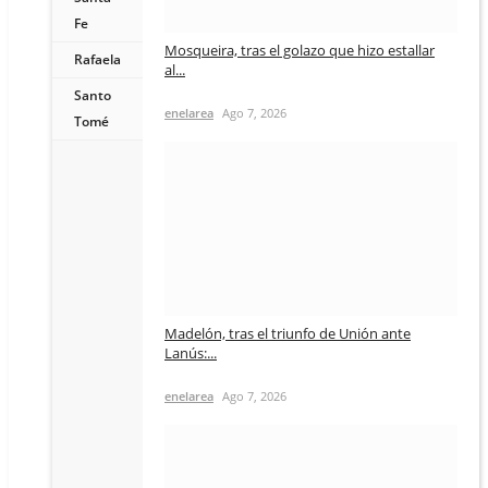
Fe
Mosqueira, tras el golazo que hizo estallar
Rafaela
al...
Santo
enelarea
Ago 7, 2026
Tomé
Madelón, tras el triunfo de Unión ante
Lanús:...
enelarea
Ago 7, 2026