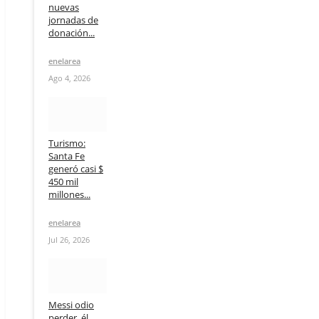
nuevas
jornadas de
donación...
enelarea
Ago 4, 2026
Turismo:
Santa Fe
generó casi $
450 mil
millones...
enelarea
Jul 26, 2026
Messi odio
perder, él