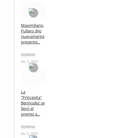
Maximiliano
Pullaro dijo
nuevamente
presente...
enelarea
Dic 3, 2025
La
"Princesita"
Bermúdez se
llevó el
premio a...
enelarea
Dic 3, 2025