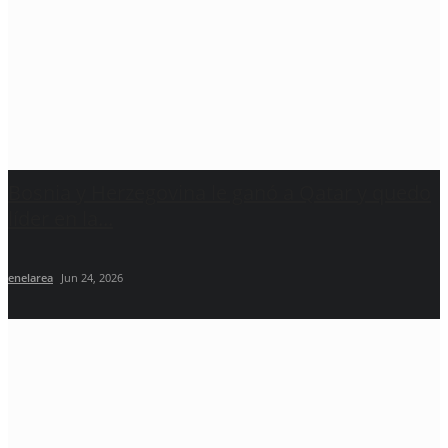
Bosnia y Herzegovina le ganó a Qatar y quedo
líder en la...
enelarea
Jun 24, 2026