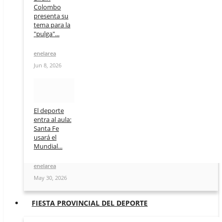
Colombo
presenta su
tema para la
"pulga"...
enelarea
Jun 8, 2026
El deporte
entra al aula:
Santa Fe
usará el
Mundial...
enelarea
May 30, 2026
FIESTA PROVINCIAL DEL DEPORTE