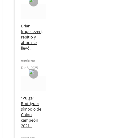
Brian
Impellizzeri,
repitió y
ahora se
llevó...
enelarea
Dic 3, 2025
"Pulga"
Rodríguez,
símbolo de
Colón
campeón
2021...
enelarea