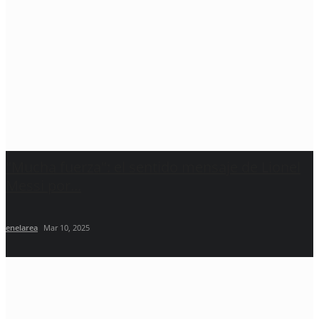
"Mucha fuerza": el sentido mensaje de Lionel
Messi por...
enelarea
Mar 10, 2025