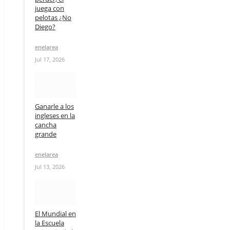
juega con
pelotas ¿No
Diego?
enelarea
Jul 17, 2026
Ganarle a los
ingleses en la
cancha
grande
enelarea
Jul 13, 2026
El Mundial en
la Escuela