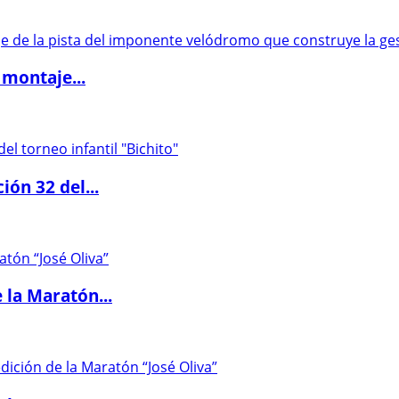
 montaje...
ón 32 del...
 la Maratón...