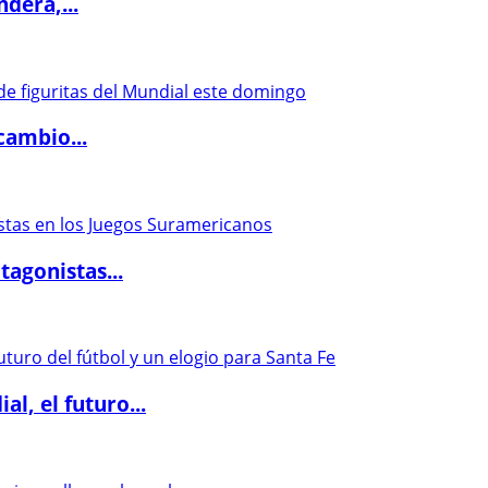
dera,...
cambio...
agonistas...
l, el futuro...