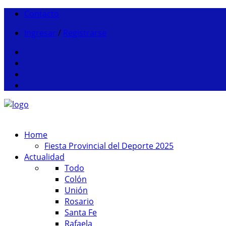
Contacto
Ingresar
/
Registrarse
Home
Fiesta Provincial del Deporte 2025
Actualidad
Todo
Colón
Unión
Rosario
Santa Fe
Rafaela