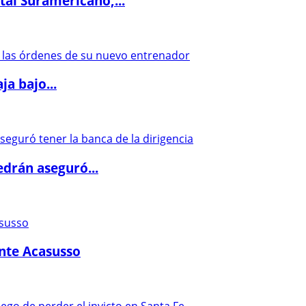
al Suramericano,...
a bajo...
drán aseguró...
ante Acasusso