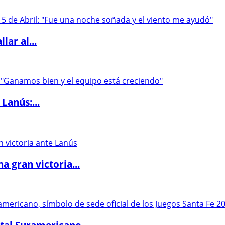
lar al...
Lanús:...
 gran victoria...