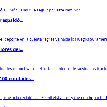
respaldó...
ores del...
00 entidades...