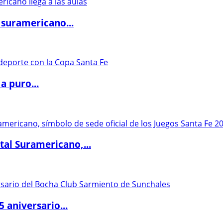
 suramericano...
a puro...
al Suramericano,...
5 aniversario...