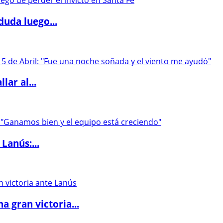
duda luego...
lar al...
Lanús:...
 gran victoria...