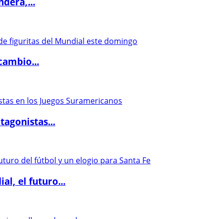
dera,...
cambio...
agonistas...
l, el futuro...