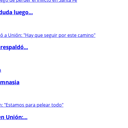
duda luego...
respaldó...
imnasia
n Unión:...