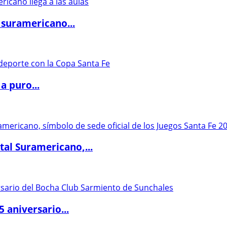
 suramericano...
a puro...
al Suramericano,...
5 aniversario...