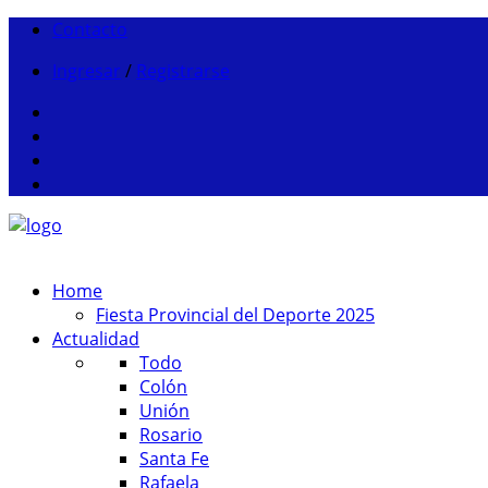
Contacto
Ingresar
/
Registrarse
Home
Fiesta Provincial del Deporte 2025
Actualidad
Todo
Colón
Unión
Rosario
Santa Fe
Rafaela