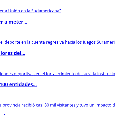
r a meter...
ores del...
00 entidades...