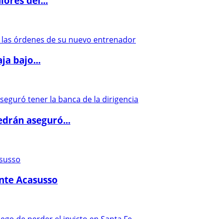
ores del...
a bajo...
drán aseguró...
ante Acasusso