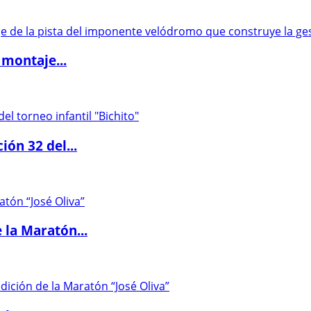
 montaje...
ón 32 del...
 la Maratón...