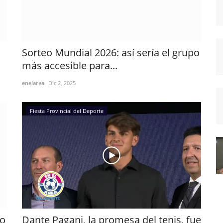
Sorteo Mundial 2026: así sería el grupo
más accesible para...
enelarea
Dic 2, 2025
Fiesta Provincial del Deporte
mo
Dante Pagani, la promesa del tenis, fue