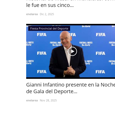
le fue en sus cinco...
enelarea
Dic 2, 2025
Fiesta Provincial del Deporte
Gianni Infantino presente en la Noch
de Gala del Deporte...
enelarea
Nov 28, 2025