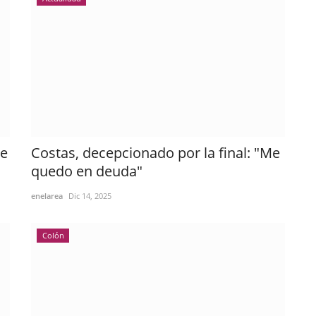
se
Costas, decepcionado por la final: "Me
quedo en deuda"
enelarea
Dic 14, 2025
Colón