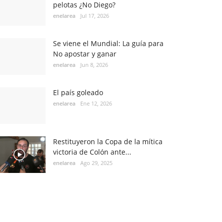
pelotas ¿No Diego?
enelarea
Jul 17, 2026
Se viene el Mundial: La guía para
No apostar y ganar
enelarea
Jun 8, 2026
El país goleado
enelarea
Ene 12, 2026
Restituyeron la Copa de la mítica
victoria de Colón ante...
enelarea
Ago 29, 2025