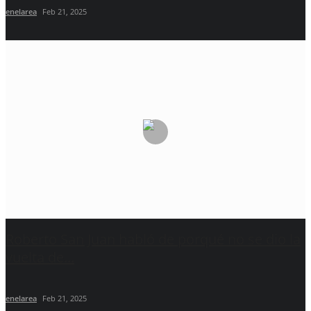
enelarea
Feb 21, 2025
Roberto San Juan habló de porqué no se dio la
vuelta de...
enelarea
Feb 21, 2025