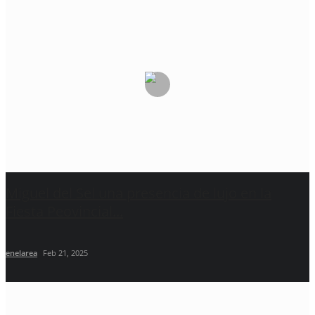
Miguel del Sel una presencia de lujo en la
Fiesta Peovincial...
enelarea
Feb 21, 2025