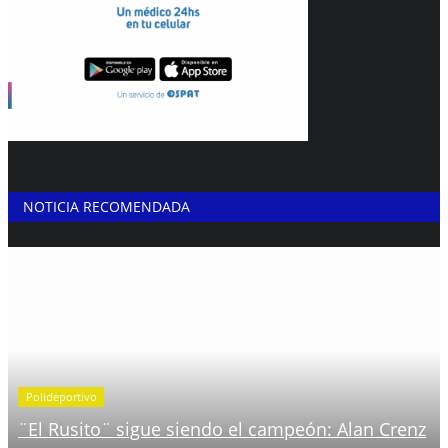
NOTICIA RECOMENDADA
Polideportivo
¨El Rusito¨ sigue siendo el campeón: Alan Crenz