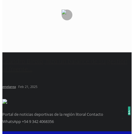
Leandro Birolo, hizo un balance de su gestión
al frrente...
enelarea
Feb 21, 2025
‹
Portal de noticias deportivas de la región litoral Contacto
WhatsApp +54 9 342 4068356