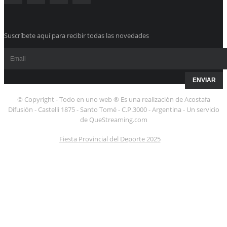
Suscríbete aquí para recibir todas las novedades
© Copyright - Todo en uno web ® Es una realización de Acostafa
Difusión - Castelli 1875 - Santo Tomé - C.P.3000 - Argentina - Un servicio
de QueStreaming.com
Fiesta Provincial del Deporte 2025