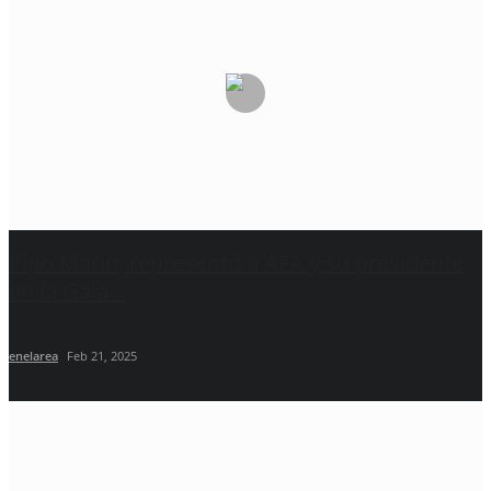
Pipo Marín, representó a AFA y su presidente
en la Gala...
enelarea
Feb 21, 2025