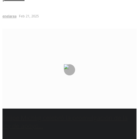
enelarea
Feb 21, 2025
Felipe Michlig celebró la promulgación de la
ley de apoyo...