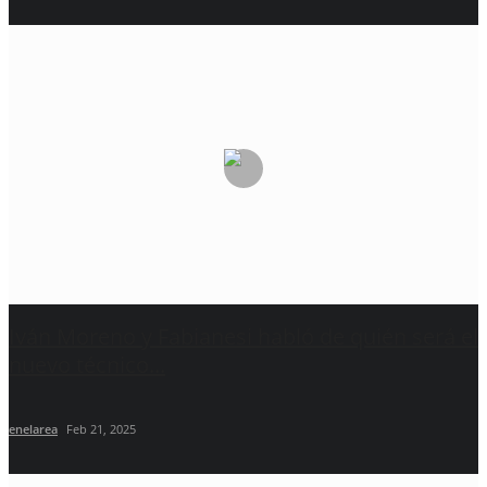
Iván Moreno y Fabianesi habló de quién será el
nuevo técnico...
enelarea
Feb 21, 2025