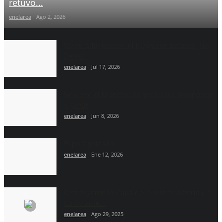
retuvo...
enelarea
Ago 2, 2026
Messi odio perder, él juega con pelotas ¿No
Diego?
enelarea
Jul 17, 2026
Se viene el Mundial: La guía para No apostar
y ganar
enelarea
Jun 8, 2026
El país goleado
enelarea
Ene 12, 2026
Restituyeron la Copa de la mítica victoria de
Colón ante...
enelarea
Ago 29, 2025