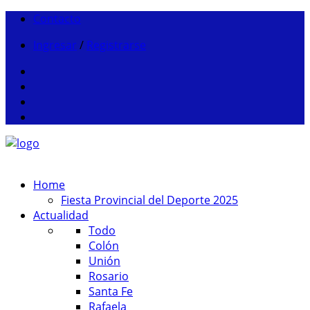
Contacto
Ingresar
/
Registrarse
Home
Fiesta Provincial del Deporte 2025
Actualidad
Todo
Colón
Unión
Rosario
Santa Fe
Rafaela