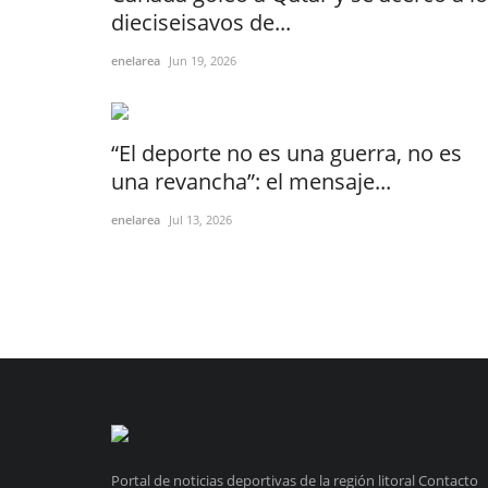
dieciseisavos de...
enelarea
Jun 19, 2026
“El deporte no es una guerra, no es
una revancha”: el mensaje...
enelarea
Jul 13, 2026
Portal de noticias deportivas de la región litoral Contacto