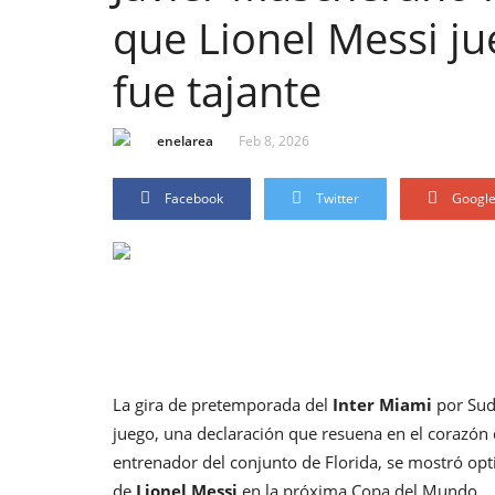
que Lionel Messi ju
fue tajante
enelarea
Feb 8, 2026
Facebook
Twitter
Googl
La gira de pretemporada del
Inter Miami
por Sud
juego, una declaración que resuena en el corazón 
entrenador del conjunto de Florida, se mostró opti
de
Lionel Messi
en la próxima Copa del Mundo.