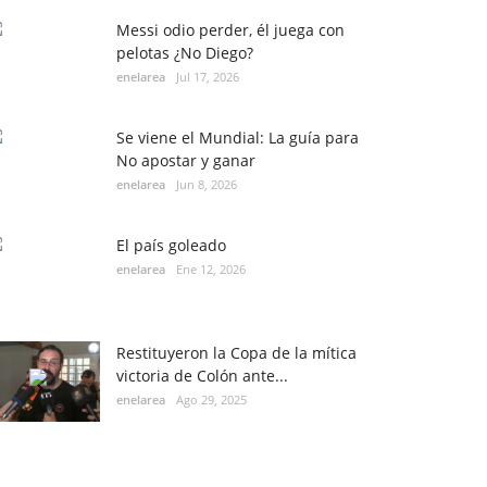
Messi odio perder, él juega con
pelotas ¿No Diego?
enelarea
Jul 17, 2026
Se viene el Mundial: La guía para
No apostar y ganar
enelarea
Jun 8, 2026
El país goleado
enelarea
Ene 12, 2026
Restituyeron la Copa de la mítica
victoria de Colón ante...
enelarea
Ago 29, 2025