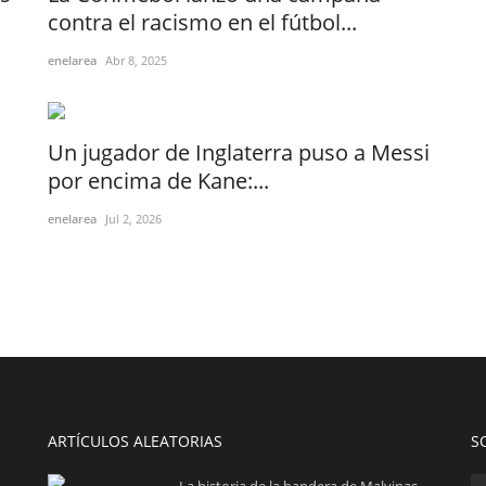
contra el racismo en el fútbol...
enelarea
Abr 8, 2025
Un jugador de Inglaterra puso a Messi
por encima de Kane:...
enelarea
Jul 2, 2026
ARTÍCULOS ALEATORIAS
S
La historia de la bandera de Malvinas