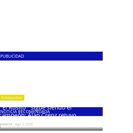
PUBLICIDAD
Polideportivo
¨El Rusito¨ sigue siendo el
NOTICIA RECOMENDADA
campeón: Alan Crenz retuvo...
enelarea
Ago 2, 2026