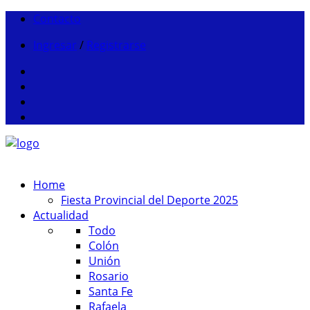
Contacto
Ingresar
/
Registrarse
Home
Fiesta Provincial del Deporte 2025
Actualidad
Todo
Colón
Unión
Rosario
Santa Fe
Rafaela