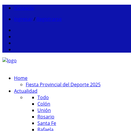
Contacto
Ingresar
/
Registrarse
Home
Fiesta Provincial del Deporte 2025
Actualidad
Todo
Colón
Unión
Rosario
Santa Fe
Rafaela