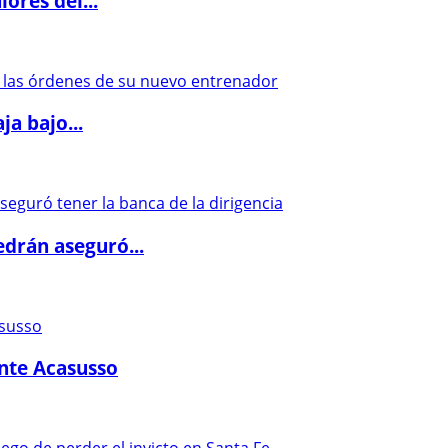
ores del...
a bajo...
drán aseguró...
ante Acasusso