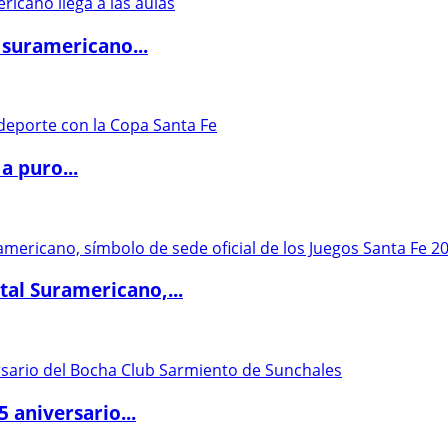
 suramericano...
a puro...
al Suramericano,...
5 aniversario...