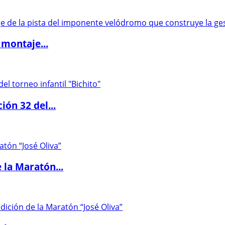
 montaje...
ón 32 del...
 la Maratón...