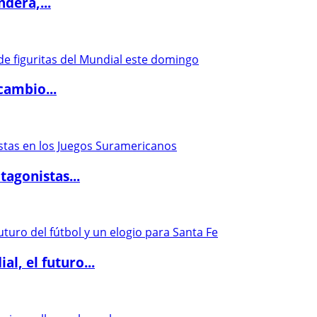
dera,...
cambio...
agonistas...
l, el futuro...