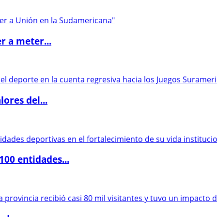
r a meter...
ores del...
00 entidades...