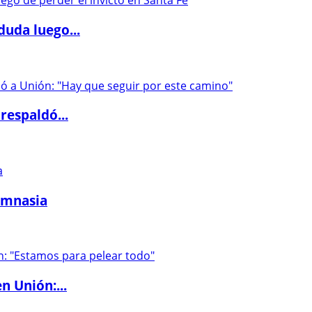
duda luego...
respaldó...
imnasia
n Unión:...