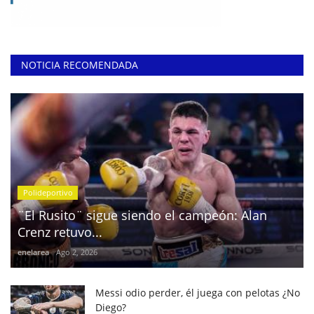
NOTICIA RECOMENDADA
Polideportivo
¨El Rusito¨ sigue siendo el campeón: Alan
Crenz retuvo...
enelarea
Ago 2, 2026
Messi odio perder, él juega con pelotas ¿No
Diego?