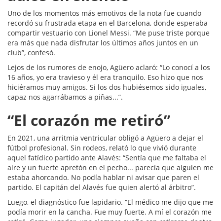
Uno de los momentos más emotivos de la nota fue cuando
recordó su frustrada etapa en el Barcelona, donde esperaba
compartir vestuario con Lionel Messi. “Me puse triste porque
era más que nada disfrutar los últimos años juntos en un
club”, confesó.
Lejos de los rumores de enojo, Agüero aclaró: “Lo conocí a los
16 años, yo era travieso y él era tranquilo. Eso hizo que nos
hiciéramos muy amigos. Si los dos hubiésemos sido iguales,
capaz nos agarrábamos a piñas...”.
“El corazón me retiró”
En 2021, una arritmia ventricular obligó a Agüero a dejar el
fútbol profesional. Sin rodeos, relató lo que vivió durante
aquel fatídico partido ante Alavés: “Sentía que me faltaba el
aire y un fuerte apretón en el pecho... parecía que alguien me
estaba ahorcando. No podía hablar ni avisar que paren el
partido. El capitán del Alavés fue quien alertó al árbitro”.
Luego, el diagnóstico fue lapidario. “El médico me dijo que me
podía morir en la cancha. Fue muy fuerte. A mí el corazón me