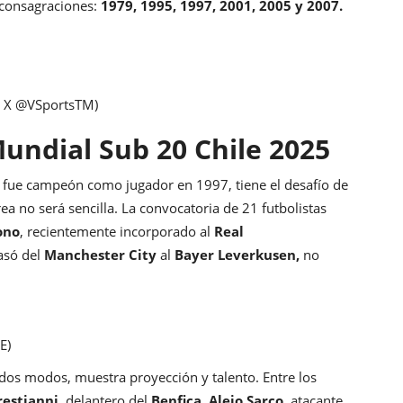
 consagraciones:
1979, 1995, 1997, 2001, 2005 y 2007.
: X @VSportsTM)
Mundial Sub 20 Chile 2025
n fue campeón como jugador en 1997, tiene el desafío de
area no será sencilla. La convocatoria de 21 futbolistas
ono
, recientemente incorporado al
Real
asó del
Manchester City
al
Bayer Leverkusen,
no
E)
todos modos, muestra proyección y talento. Entre los
restianni,
delantero del
Benfica
,
Alejo Sarco,
atacante