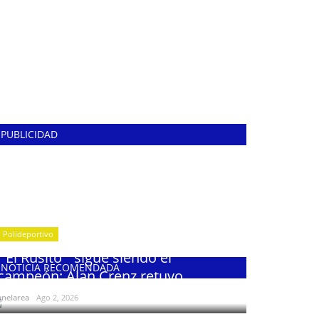
PUBLICIDAD
Polideportivo
¨El Rusito¨ sigue siendo el
NOTICIA RECOMENDADA
campeón: Alan Crenz retuvo...
enelarea
Ago 2, 2026