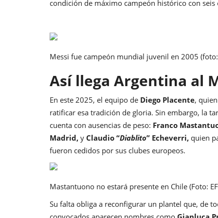
condición de máximo campeón histórico con seis
Messi fue campeón mundial juvenil en 2005 (foto
Así llega Argentina al 
En este 2025, el equipo de
Diego Placente
, quie
ratificar esa tradición de gloria. Sin embargo, la t
cuenta con ausencias de peso:
Franco
Mastantu
Madrid,
y
Claudio “
Diablito
” Echeverri,
quien p
fueron cedidos por sus clubes europeos.
Mastantuono no estará presente en Chile (Foto: EF
Su falta obliga a reconfigurar un plantel que, de 
convocados aparecen nombres como
Gianluca P