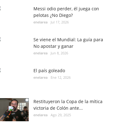
Messi odio perder, él juega con
pelotas ¿No Diego?
enelarea
Jul 17, 2026
Se viene el Mundial: La guía para
No apostar y ganar
enelarea
Jun 8, 2026
El país goleado
enelarea
Ene 12, 2026
Restituyeron la Copa de la mítica
victoria de Colón ante...
enelarea
Ago 29, 2025