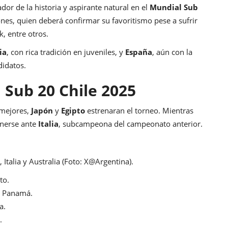
ador de la historia y aspirante natural en el
Mundial Sub
ones, quien deberá confirmar su favoritismo pese a sufrir
, entre otros.
ia
, con rica tradición en juveniles, y
España
, aún con la
didatos.
 Sub 20 Chile 2025
 mejores,
Japón
y
Egipto
estrenaran el torneo. Mientras
onerse ante
Italia
, subcampeona del campeonato anterior.
Italia y Australia (Foto: X@Argentina).
to.
 y Panamá.
a.
.