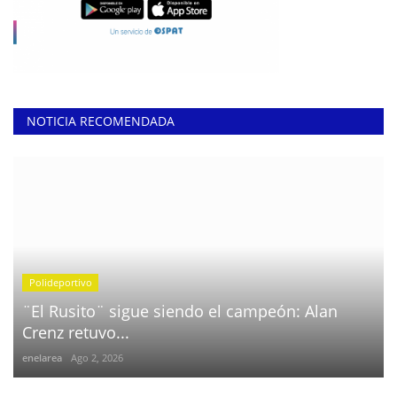
NOTICIA RECOMENDADA
Polideportivo
¨El Rusito¨ sigue siendo el campeón: Alan
Crenz retuvo...
enelarea
Ago 2, 2026