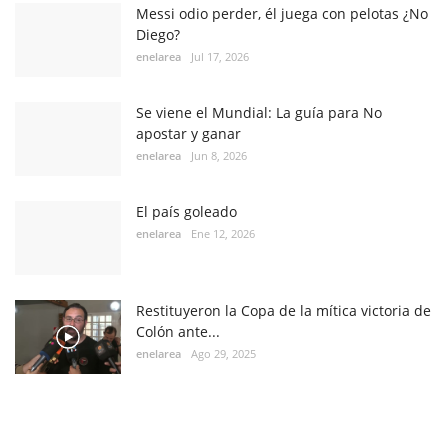
Messi odio perder, él juega con pelotas ¿No
Diego?
enelarea
Jul 17, 2026
Se viene el Mundial: La guía para No
apostar y ganar
enelarea
Jun 8, 2026
El país goleado
enelarea
Ene 12, 2026
Restituyeron la Copa de la mítica victoria de
Colón ante...
enelarea
Ago 29, 2025