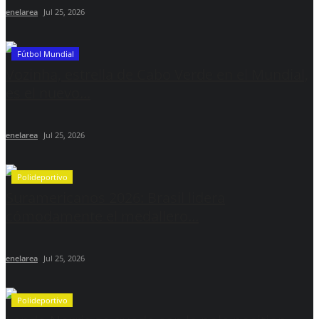
enelarea
Jul 25, 2026
Fútbol Mundial
Vozinha, estrella de Cabo Verde en el Mundial,
es el nuevo...
enelarea
Jul 25, 2026
Polideportivo
Suramericanos 2026: Brasil lidera
cómodamente el medallero...
enelarea
Jul 25, 2026
Polideportivo