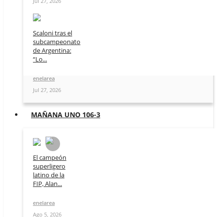
Jul 27, 2026
Scaloni tras el
subcampeonato
de Argentina:
“Lo...
enelarea
Jul 27, 2026
MAÑANA UNO 106-3
El campeón
superligero
latino de la
FIP, Alan...
enelarea
Ago 5, 2026