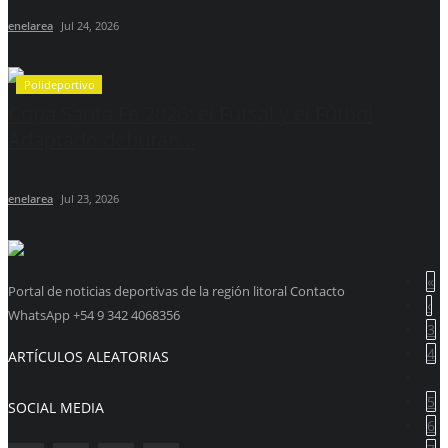
enelarea
Jul 24, 2026
Polideportivo
Copa Santa Fe 2026: el Futsal y el Fútbol
Adaptado debutan...
enelarea
Jul 23, 2026
«
Portal de noticias deportivas de la región litoral Contacto
‹
WhatsApp +54 9 342 4068356
3
4
ARTÍCULOS ALEATORIAS
5
SOCIAL MEDIA
6