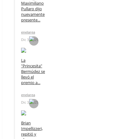
Maximiliano
Pullaro dijo
nuevamente
presente...
enelarea
Dic 3, 2025
La
"Princesita"
Bermúdez se
llevó el
premio a...
enelarea
Dic 3, 2025
Brian
Impellizzeri,
repitió y