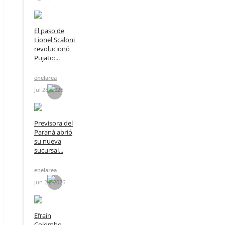
El paso de
Lionel Scaloni
revolucionó
Pujato:...
enelarea
Jul 28, 2026
Previsora del
Paraná abrió
su nueva
sucursal...
enelarea
Jun 23, 2026
Efraín
Colombo