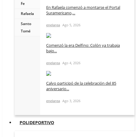
Fe
En Rafaela comenzó a montarse el Portal
Suramericano,...
Rafaela
Santo
enelarea
Ago 5, 2026
Tomé
Comenzó la era Delfino: Colón ya trabaja
bajo...
enelarea
Ago 4, 2026
Calvo participó de la celebración del 85
aniversario...
enelarea
Ago 3, 2026
POLIDEPORTIVO