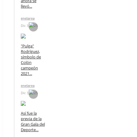
ahora se
llevó...
enelarea
Dic 3, 2025
"Pulga"
Rodríguez,
símbolo de
Colón
campeón
2021...
enelarea
Dic 3, 2025
Así fue la
previa de la
Gran Gala del
Deporte...