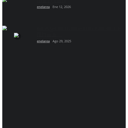
El país goleado
enelarea
Ene 12, 2026
Restituyeron la Copa de la mítica victoria de
Colón ante...
enelarea
Ago 29, 2025