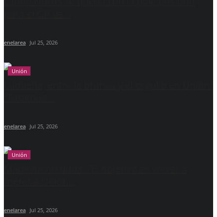
Lando Norris se queda con la pole position
para el GP de...
enelarea
Jul 25, 2026
Unión
Ludueña, entre la bronca y el orgullo en Unión:
"Estamos...
enelarea
Jul 25, 2026
Unión
Madelón no duda: "El objetivo es volver a
meter a Unión...
enelarea
Jul 25, 2026