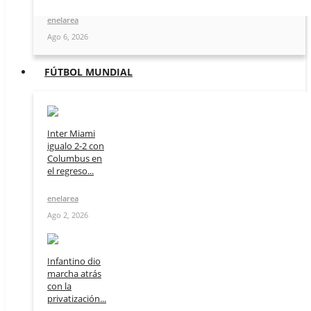
enelarea
Ago 6, 2026
FÚTBOL MUNDIAL
Inter Miami
igualo 2-2 con
Columbus en
el regreso...
enelarea
Ago 2, 2026
Infantino dio
marcha atrás
con la
privatización...