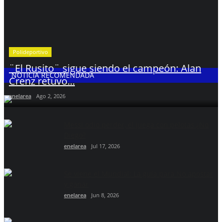
Polideportivo
¨El Rusito¨ sigue siendo el campeón: Alan
NOTICIA RECOMENDADA
Crenz retuvo...
enelarea
Ago 2, 2026
Messi odio perder, él juega con pelotas ¿No
Diego?
enelarea
Jul 17, 2026
Se viene el Mundial: La guía para No apostar
y ganar
enelarea
Jun 8, 2026