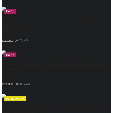
Unión
Tarragona destacó el carácter de Unión: "Este
punto hay...
enelarea
Jul 25, 2026
Unión
Al Tate se le escapó la victoria sobre el final en
Vicente...
enelarea
Jul 25, 2026
Polideportivo
El Concejo pide que los bienes de los Juegos
Suramericanos...