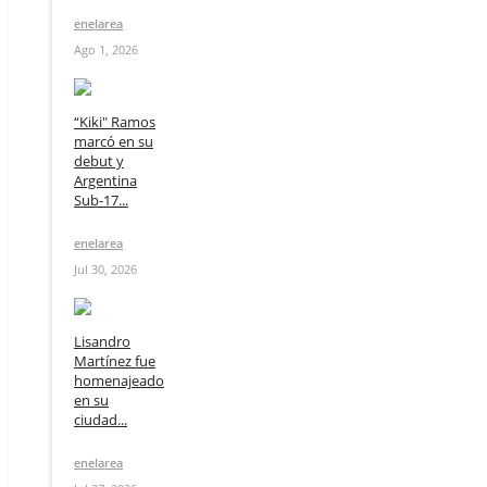
enelarea
Ago 1, 2026
“Kiki" Ramos
marcó en su
debut y
Argentina
Sub-17...
enelarea
Jul 30, 2026
Lisandro
Martínez fue
homenajeado
en su
ciudad...
enelarea