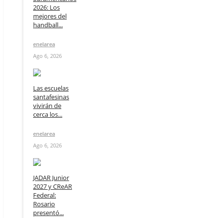
2026: Los
mejores del
handball...
enelarea
Ago 6, 2026
Las escuelas
santafesinas
vivirán de
cerca los...
enelarea
Ago 6, 2026
JADAR Junior
2027 y CReAR
Federal:
Rosario
presentó...