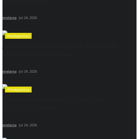
enelarea
Jul 24, 2026
Polideportivo
Juegos Suramericanos 2026: dos Leonas
destacaron la inversión...
enelarea
Jul 24, 2026
Polideportivo
Copa Santa Fe: un intenso calendario
deportivo marcará...
enelarea
Jul 24, 2026