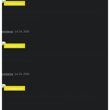
Polideportivo
Chocó Colapinto y hubo bandera roja en los
entrenamientos...
enelarea
Jul 24, 2026
Polideportivo
La delegación argentina ya tiene definido a los
boxeadores...
enelarea
Jul 24, 2026
Polideportivo
Agenda deportiva: Rosario vive otro fin de
semana con destacados...