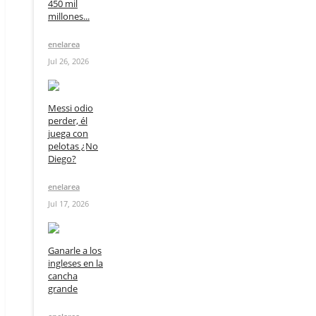
450 mil
millones...
enelarea
Jul 26, 2026
Messi odio
perder, él
juega con
pelotas ¿No
Diego?
enelarea
Jul 17, 2026
Ganarle a los
ingleses en la
cancha
grande