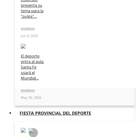
presenta su
tema para la
"pulga"...
enelarea
Jun 8, 2026
El deporte
entra al aula:
Santa Fe
usará el
Mundial...
enelarea
May 30, 2026
FIESTA PROVINCIAL DEL DEPORTE