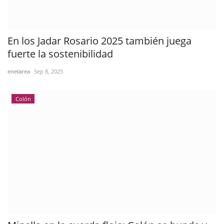
En los Jadar Rosario 2025 también juega
fuerte la sostenibilidad
enelarea
Sep 8, 2025
Colón