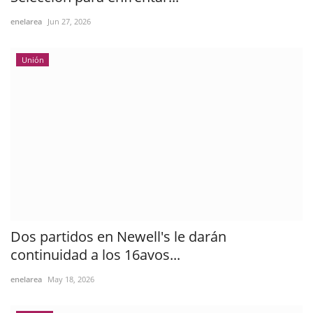
enelarea
Jun 27, 2026
Unión
Dos partidos en Newell's le darán
continuidad a los 16avos...
enelarea
May 18, 2026