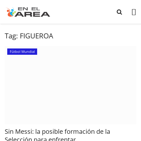
Tag:
FIGUEROA
Fútbol Mundial
Sin Messi: la posible formación de la
Selección para enfrentar...