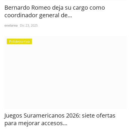
Bernardo Romeo deja su cargo como
coordinador general de...
enelarea
Dic 23, 2025
Polideportivo
Juegos Suramericanos 2026: siete ofertas
para mejorar accesos...