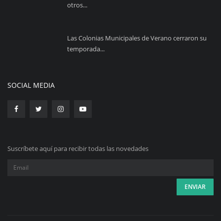
otros...
Las Colonias Municipales de Verano cerraron su
temporada...
SOCIAL MEDIA
Suscríbete aquí para recibir todas las novedades