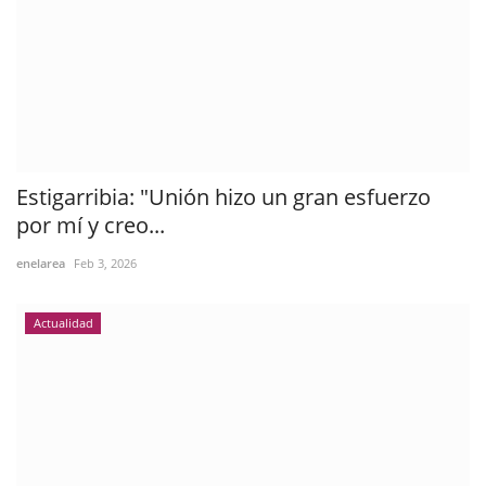
Estigarribia: "Unión hizo un gran esfuerzo
por mí y creo...
enelarea
Feb 3, 2026
Actualidad