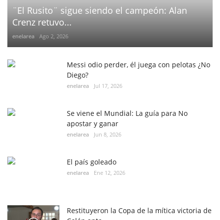
¨El Rusito¨ sigue siendo el campeón: Alan
Crenz retuvo...
enelarea
Ago 2, 2026
Messi odio perder, él juega con pelotas ¿No
Diego?
enelarea
Jul 17, 2026
Se viene el Mundial: La guía para No
apostar y ganar
enelarea
Jun 8, 2026
El país goleado
enelarea
Ene 12, 2026
Restituyeron la Copa de la mítica victoria de