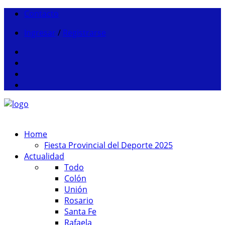
Contacto
Ingresar
/
Registrarse
Home
Fiesta Provincial del Deporte 2025
Actualidad
Todo
Colón
Unión
Rosario
Santa Fe
Rafaela