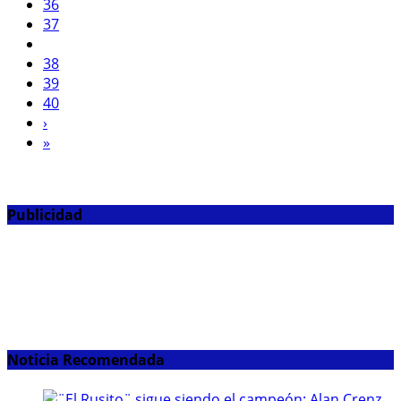
36
37
38
39
40
›
»
Publicidad
Noticia Recomendada