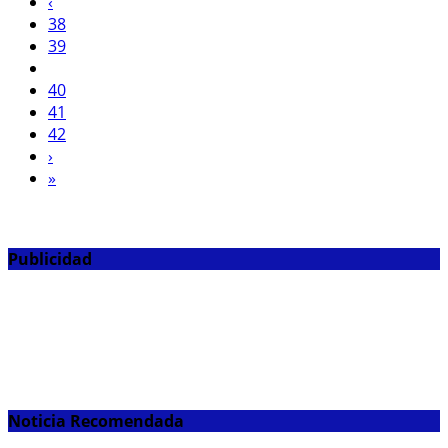
‹
38
39
40
41
42
›
»
Publicidad
Noticia Recomendada