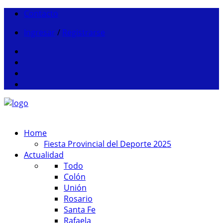
Contacto
Ingresar
/
Registrarse
Home
Fiesta Provincial del Deporte 2025
Actualidad
Todo
Colón
Unión
Rosario
Santa Fe
Rafaela