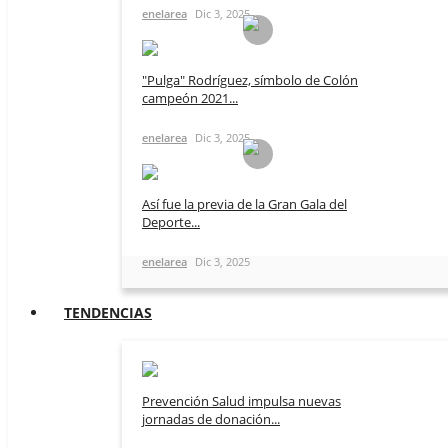
enelarea
Dic 3, 2025
"Pulga" Rodríguez, símbolo de Colón
campeón 2021...
enelarea
Dic 3, 2025
Así fue la previa de la Gran Gala del
Deporte...
enelarea
Dic 3, 2025
TENDENCIAS
Prevención Salud impulsa nuevas
jornadas de donación...