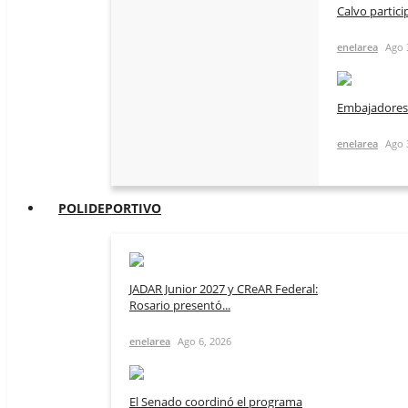
Calvo partici
enelarea
Ago 
Embajadores l
enelarea
Ago 
POLIDEPORTIVO
JADAR Junior 2027 y CReAR Federal:
Rosario presentó...
enelarea
Ago 6, 2026
El Senado coordinó el programa