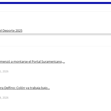
del Deporte 2025
omenzó a montarse el Portal Suramericano,...
5, 2026
a Delfino: Colón ya trabaja bajo...
4, 2026