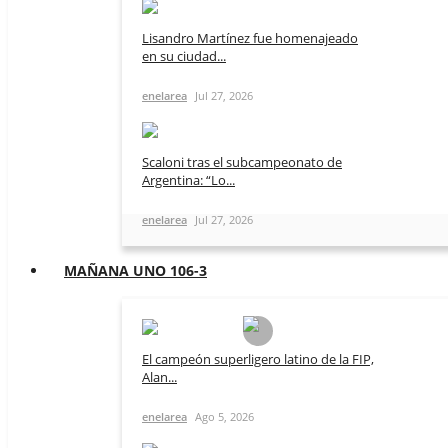
Lisandro Martínez fue homenajeado
en su ciudad...
enelarea
Jul 27, 2026
Scaloni tras el subcampeonato de
Argentina: “Lo...
enelarea
Jul 27, 2026
MAÑANA UNO 106-3
El campeón superligero latino de la FIP,
Alan...
enelarea
Ago 5, 2026