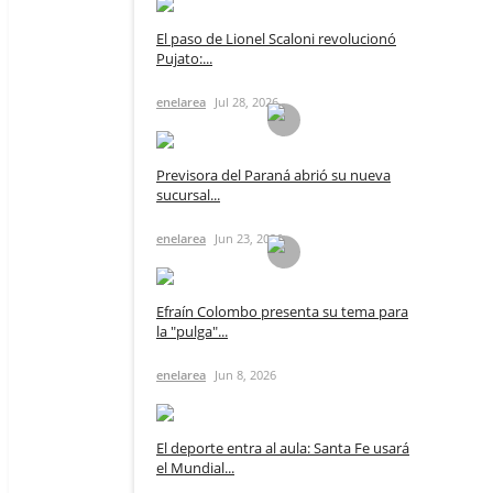
El paso de Lionel Scaloni revolucionó
Pujato:...
enelarea
Jul 28, 2026
Previsora del Paraná abrió su nueva
sucursal...
enelarea
Jun 23, 2026
Efraín Colombo presenta su tema para
la "pulga"...
enelarea
Jun 8, 2026
El deporte entra al aula: Santa Fe usará
el Mundial...