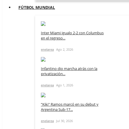
FÚTBOL MUNDIAL
Inter Miami igualo 2-2 con Columbus
en el regreso...
enelarea
Ago 2, 2026
Infantino dio marcha atrás con la
privatización...
enelarea
Ago 1, 2026
“Kiki" Ramos marcó en su debut y
Argentina Sub-17...
enelarea
Jul 30, 2026